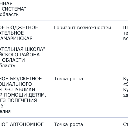
ННАЯ
 СИСТЕМА"
область
ОЕ БЮДЖЕТНОЕ
Горизонт возможностей
Ш
АТЕЛЬНОЕ
т
САМАРИНСКАЯ
в
ТЕЛЬНАЯ ШКОЛА"
ЙСКОГО РАЙОНА
 ОБЛАСТИ
бласть
НОЕ БЮДЖЕТНОЕ
Точка роста
К
ОЦИАЛЬНОГО
«Š
 РЕСПУБЛИКИ
К
ТР ПОМОЩИ ДЕТЯМ,
з
ЕЗ ПОПЕЧЕНИЯ
5"
елия
НОЕ АВТОНОМНОЕ
Точка роста
С