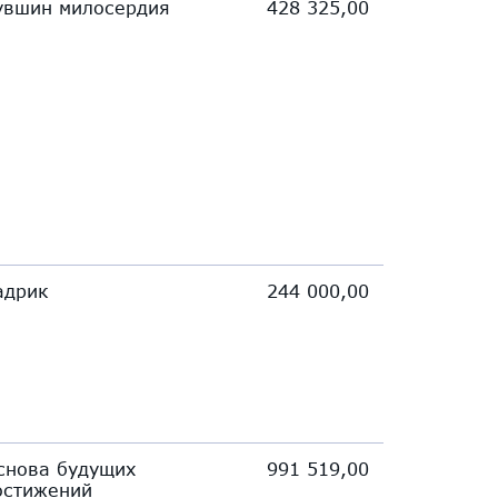
увшин милосердия
428 325,00
адрик
244 000,00
снова будущих
991 519,00
остижений