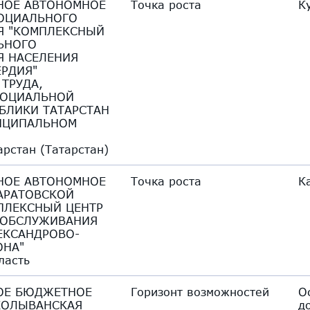
НОЕ АВТОНОМНОЕ
Точка роста
К
ОЦИАЛЬНОГО
Я "КОМПЛЕКСНЫЙ
ЬНОГО
 НАСЕЛЕНИЯ
ЕРДИЯ"
ТРУДА,
СОЦИАЛЬНОЙ
БЛИКИ ТАТАРСТАН
ИЦИПАЛЬНОМ
арстан (Татарстан)
НОЕ АВТОНОМНОЕ
Точка роста
К
АРАТОВСКОЙ
ПЛЕКСНЫЙ ЦЕНТР
 ОБСЛУЖИВАНИЯ
ЕКСАНДРОВО-
ОНА"
ласть
ОЕ БЮДЖЕТНОЕ
Горизонт возможностей
О
КОЛЫВАНСКАЯ
д