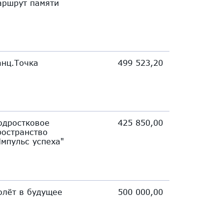
аршрут памяти
анц.Точка
499 523,20
одростковое
425 850,00
ространство
Импульс успеха"
олёт в будущее
500 000,00