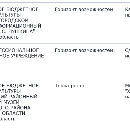
ОЕ БЮДЖЕТНОЕ
Горизонт возможностей
К
УЛЬТУРЫ
п
ГОРОДСКОЙ
НФОРМАЦИОННЫЙ
.С. ПУШКИНА"
область
ЕССИОНАЛЬНОЕ
Горизонт возможностей
С
НОЕ УЧРЕЖДЕНИЕ
и
ОЕ БЮДЖЕТНОЕ
Точка роста
М
УЛЬТУРЫ
"
КИЙ РАЙОННЫЙ
н
Й МУЗЕЙ"
ОГО РАЙОНА
 ОБЛАСТИ
бласть