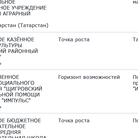
ЛЬНОЕ
м
НОЕ УЧРЕЖДЕНИЕ
Й АГРАРНЫЙ
арстан (Татарстан)
Е КАЗЁННОЕ
Точка роста
Т
УЛЬТУРЫ
ИЙ РАЙОННЫЙ
"
ь
ЗЕННОЕ
Горизонт возможностей
П
ОЦИАЛЬНОГО
п
Я "ЩИГРОВСКИЙ
"
ЛЬНОЙ ПОМОЩИ
 "ИМПУЛЬС"
ь
ОЕ БЮДЖЕТНОЕ
Точка роста
П
АТЕЛЬНОЕ
СРЕДНЯЯ
АТЕЛЬНАЯ ШКОЛА