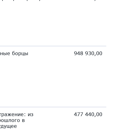
ные борцы
948 930,00
тражение: из
477 440,00
рошлого в
удущее