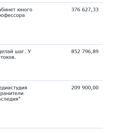
абинет юного
376 627,33
рофессора
делай шаг. У
852 796,89
стоков.
едиастудия
209 900,00
Хранители
аследия"