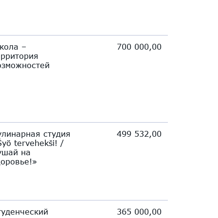
кола –
700 000,00
ерритория
озможностей
улинарная студия
499 532,00
yö tervehekši! /
ушай на
доровье!»
туденческий
365 000,00