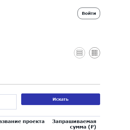
Войти
азвание проекта
Запрашиваемая
сумма (
₽
)