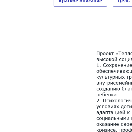
Краткое описание
Цель
Проект «Тепл
высокой соци
1. Сохранени
обеспечивающ
культурных т
внутрисемейн
созданию бла
ребенка.
2. Психологи
условиях дети
адаптацией к
социальными 
оказание сво
кризисе, проф