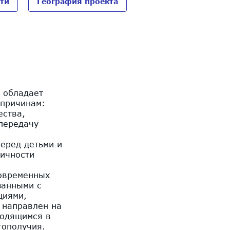
ти
География проекта
» обладает
 причинам:
ества,
передачу
еред детьми и
личности
современных
занными с
циями,
 направлен на
ходящимся в
гополучия.