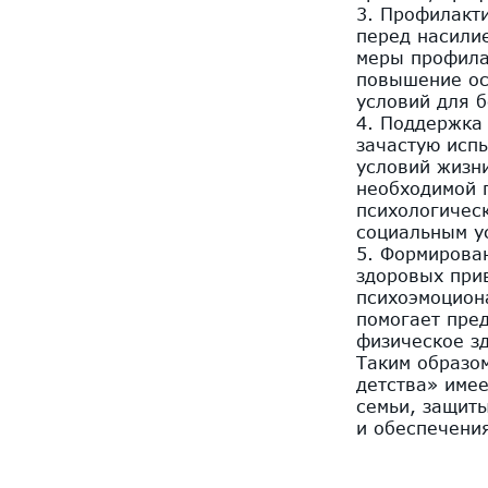
3. Профилакт
перед насили
меры профила
повышение ос
условий для 
4. Поддержка
зачастую исп
условий жизн
необходимой 
психологичес
социальным у
5. Формирова
здоровых при
психоэмоцион
помогает пред
физическое зд
Таким образом
детства» имее
семьи, защит
и обеспечени