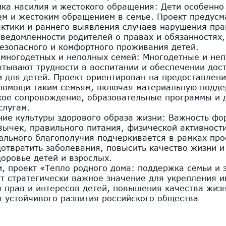
ика насилия и жестокого обращения: Дети особенно
ем и жестоким обращением в семье. Проект предусм
ктики и раннего выявления случаев нарушения пра
ведомленности родителей о правах и обязанностях,
безопасного и комфортного проживания детей.
 многодетных и неполных семей: Многодетные и не
ытывают трудности в воспитании и обеспечении дос
и для детей. Проект ориентирован на предоставлен
помощи таким семьям, включая материальную подде
кое сопровождение, образовательные программы и д
слугам.
ние культуры здорового образа жизни: Важность ф
вычек, правильного питания, физической активност
ального благополучия подчеркивается в рамках про
отвратить заболевания, повысить качество жизни и
оровье детей и взрослых.
, проект «Тепло родного дома: поддержка семьи и 
т стратегически важное значение для укрепления и
ы прав и интересов детей, повышения качества жиз
я устойчивого развития российского общества