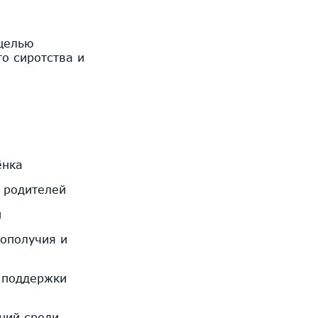
целью
о сиротства и
ёнка
 родителей
й
гополучия и
й поддержки
ний среди