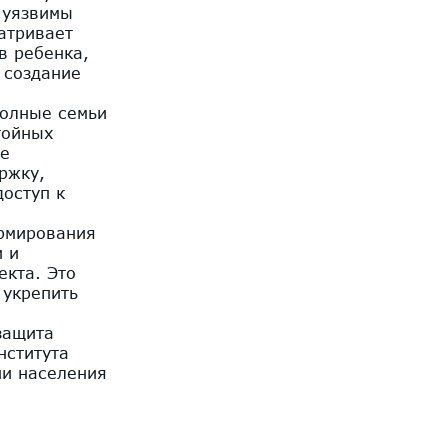
 уязвимы
атривает
в ребенка,
 создание
полные семьи
тойных
ие
ржку,
оступ к
ормирования
и и
екта. Это
 укрепить
защита
нститута
ни населения