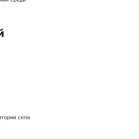
й
итории села