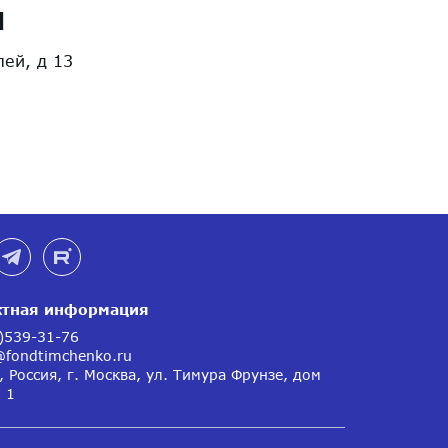
я
лей, д 13
ктная информация
)539-31-76
@fondtimchenko.ru
 Россия, г. Москва, ул. Тимура Фрунзе, дом
. 1